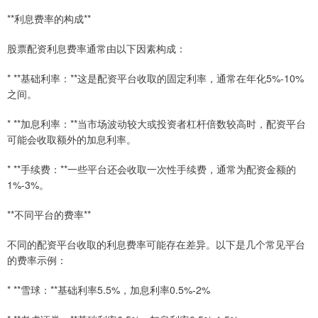
**利息费率的构成**
股票配资利息费率通常由以下因素构成：
* **基础利率：**这是配资平台收取的固定利率，通常在年化5%-10%
之间。
* **加息利率：**当市场波动较大或投资者杠杆倍数较高时，配资平台
可能会收取额外的加息利率。
* **手续费：**一些平台还会收取一次性手续费，通常为配资金额的
1%-3%。
**不同平台的费率**
不同的配资平台收取的利息费率可能存在差异。以下是几个常见平台
的费率示例：
* **雪球：**基础利率5.5%，加息利率0.5%-2%