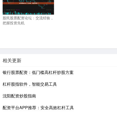
股民股票配资论坛：交流经验，
把握投资先机
相关更新
银行股票配资：低门槛高杠杆炒股方案
杠杆股指软件，智能交易工具
沈阳配资炒股指南
配资平台APP推荐：安全高效杠杆工具