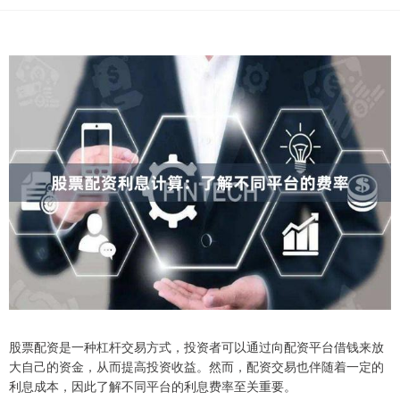
股票配资是一种杠杆交易方式，投资者可以通过向配资平台借钱来放
大自己的资金，从而提高投资收益。然而，配资交易也伴随着一定的
利息成本，因此了解不同平台的利息费率至关重要。