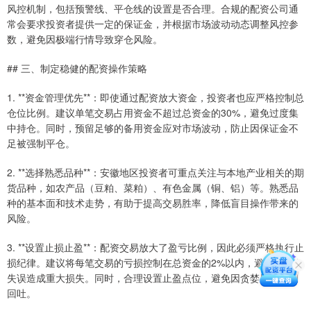
风控机制，包括预警线、平仓线的设置是否合理。合规的配资公司通
常会要求投资者提供一定的保证金，并根据市场波动动态调整风控参
数，避免因极端行情导致穿仓风险。
## 三、制定稳健的配资操作策略
1. **资金管理优先**：即使通过配资放大资金，投资者也应严格控制总
仓位比例。建议单笔交易占用资金不超过总资金的30%，避免过度集
中持仓。同时，预留足够的备用资金应对市场波动，防止因保证金不
足被强制平仓。
2. **选择熟悉品种**：安徽地区投资者可重点关注与本地产业相关的期
货品种，如农产品（豆粕、菜粕）、有色金属（铜、铝）等。熟悉品
种的基本面和技术走势，有助于提高交易胜率，降低盲目操作带来的
风险。
3. **设置止损止盈**：配资交易放大了盈亏比例，因此必须严格执行止
损纪律。建议将每笔交易的亏损控制在总资金的2%以内，避免因单次
失误造成重大损失。同时，合理设置止盈点位，避免因贪婪导致利润
回吐。