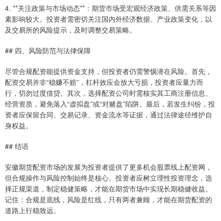
4. **关注政策与市场动态**：期货市场受宏观经济政策、供需关系等因
素影响较大。投资者需密切关注国内外经济数据、产业政策变化，以
及交易所的风险提示，及时调整交易策略。
## 四、风险防范与法律保障
尽管合规配资能提供资金支持，但投资者仍需警惕潜在风险。首先，
配资交易并非“稳赚不赔”，杠杆效应会放大亏损，投资者应量力而
行，切勿过度借贷。其次，选择配资公司时需核实其工商注册信息、
经营资质，避免落入“虚拟盘”或“对赌盘”陷阱。最后，若发生纠纷，投
资者应保留合同、交易记录、资金流水等证据，通过法律途径维护自
身权益。
## 结语
安徽期货配资市场的发展为投资者提供了更多机会股票线上配资网，
但合规操作与风险控制始终是核心。投资者应树立理性投资理念，选
择正规渠道，制定稳健策略，才能在期货市场中实现长期稳健收益。
记住：合规是底线，风险是红线，只有两者兼顾，才能在期货配资的
道路上行稳致远。